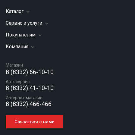
Каталог
Сервис и услуги
Шины
Грузовые шины
Покупателям
Заправка кондиционера
Мотошины
Подвеска (ходовая часть)
Компания
Акции
Диски
Замена масла
Оплата и доставка
Подбор по авто
О компании
Сход - развал
Гарантии и возврат
Магазин
Автомасла
Вакансии
Шиномонтаж
8 (8332) 66-10-10
Новости
Автосервис
Статьи
8 (8332) 41-10-10
Контакты
Интернет-магазин
8 (8332) 466-466
Связаться с нами