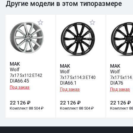
0
Общий рейтинг
Другие модели в этом типоразмере
Оставить отзыв
MAK
MAK
MAK
Wolf
Wolf
Wolf
7x17 5x112 ET42
7x17 5x114.3 ET40
7x17 5x114
DIA66.45
DIA66.1
DIA76
Под заказ
Под заказ
Под заказ
22 126 ₽
22 126 ₽
22 126 ₽
Комплект 88 504 ₽
Комплект 88 504 ₽
Комплект 88