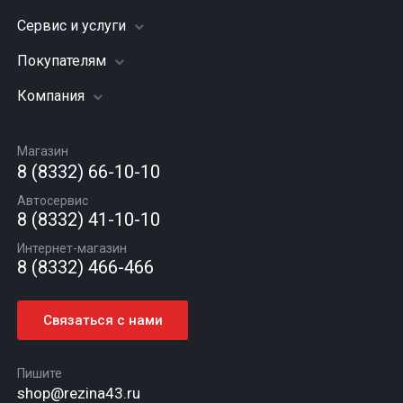
Сервис и услуги
Шины
Грузовые шины
Покупателям
Заправка кондиционера
Мотошины
Подвеска (ходовая часть)
Компания
Акции
Диски
Замена масла
Оплата и доставка
Подбор по авто
О компании
Сход - развал
Гарантии и возврат
Магазин
Автомасла
Вакансии
Шиномонтаж
8 (8332) 66-10-10
Новости
Автосервис
Статьи
8 (8332) 41-10-10
Контакты
Интернет-магазин
8 (8332) 466-466
Связаться с нами
Пишите
shop@rezina43.ru