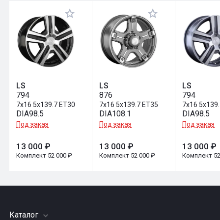
Оставить отзыв
LS
LS
LS
794
876
794
7x16 5x139.7 ET30
7x16 5x139.7 ET35
7x16 5x139
DIA98.5
DIA108.1
DIA98.5
Под заказ
Под заказ
Под заказ
13 000 ₽
13 000 ₽
13 000 ₽
Комплект 52 000 ₽
Комплект 52 000 ₽
Комплект 52
Каталог