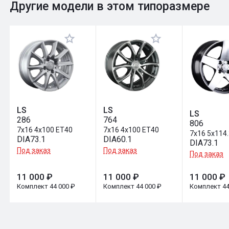
0
Общий рейтинг
Другие модели в этом типоразмере
Оставить отзыв
LS
LS
LS
286
764
806
7x16 4x100 ET40
7x16 4x100 ET40
7x16 5x114
DIA73.1
DIA60.1
DIA73.1
Под заказ
Под заказ
Под заказ
11 000 ₽
11 000 ₽
11 000 ₽
Комплект 44 000 ₽
Комплект 44 000 ₽
Комплект 44