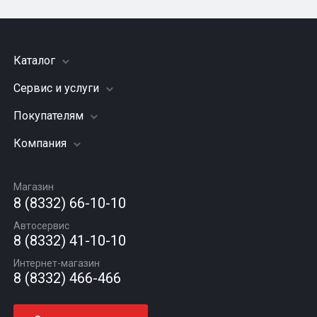
Каталог
Сервис и услуги
Шины
Грузовые шины
Покупателям
Заправка кондиционера
Мотошины
Подвеска (ходовая часть)
Компания
Акции
Диски
Замена масла
Оплата и доставка
Подбор по авто
О компании
Сход - развал
Гарантии и возврат
Магазин
Автомасла
Вакансии
Шиномонтаж
8 (8332) 66-10-10
Новости
Автосервис
Статьи
8 (8332) 41-10-10
Контакты
Интернет-магазин
8 (8332) 466-466