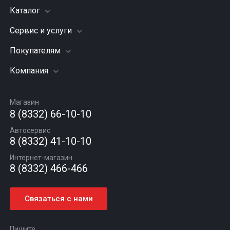
Каталог
Сервис и услуги
Шины
Грузовые шины
Покупателям
Заправка кондиционера
Мотошины
Подвеска (ходовая часть)
Компания
Акции
Диски
Замена масла
Оплата и доставка
Подбор по авто
О компании
Сход - развал
Гарантии и возврат
Магазин
Автомасла
Вакансии
Шиномонтаж
8 (8332) 66-10-10
Новости
Автосервис
Статьи
8 (8332) 41-10-10
Контакты
Интернет-магазин
8 (8332) 466-466
Связаться с нами
Пишите