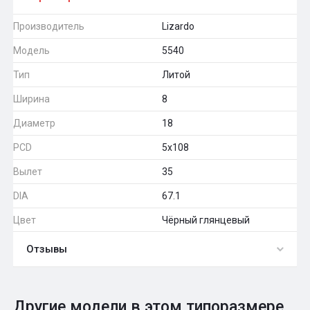
Производитель
Lizardo
Модель
5540
Тип
Литой
Ширина
8
Диаметр
18
PCD
5x108
Вылет
35
DIA
67.1
Цвет
Чёрный глянцевый
Отзывы
0
Общий рейтинг
Другие модели в этом типоразмере