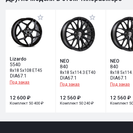
Оставить отзыв
Lizardo
NEO
NEO
5540
840
840
8x18 5x108 ET45
8x18 5x114.3 ET40
8x18 5x114
DIA67.1
DIA67.1
DIA67.1
Под заказ
Под заказ
Под заказ
12 600 ₽
12 560 ₽
12 560 ₽
Комплект 50 400 ₽
Комплект 50 240 ₽
Комплект 50