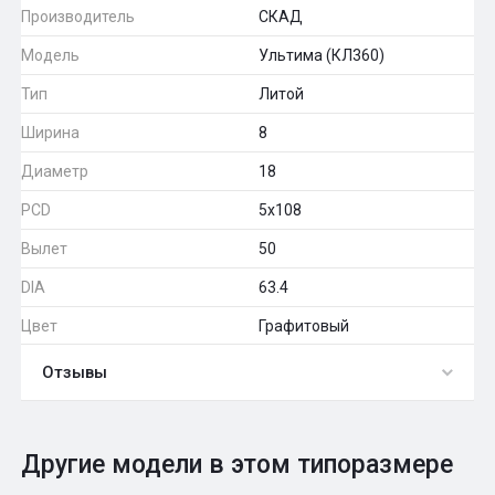
Производитель
СКАД
Модель
Ультима (КЛ360)
Тип
Литой
Ширина
8
Диаметр
18
PCD
5x108
Вылет
50
DIA
63.4
Цвет
Графитовый
Отзывы
0
Общий рейтинг
Другие модели в этом типоразмере