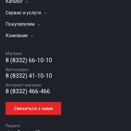
Каталог
Сервис и услуги
Шины
Грузовые шины
Покупателям
Заправка кондиционера
Мотошины
Подвеска (ходовая часть)
Компания
Акции
Диски
Замена масла
Оплата и доставка
Подбор по авто
О компании
Сход - развал
Гарантии и возврат
Магазин
Автомасла
Вакансии
Шиномонтаж
8 (8332) 66-10-10
Новости
Автосервис
Статьи
8 (8332) 41-10-10
Контакты
Интернет-магазин
8 (8332) 466-466
Связаться с нами
Пишите