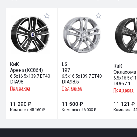
Оставить отзыв
КиК
LS
КиК
Арена (КС864)
197
Оклахома 
6.5x16 5x139.7 ET40
6.5x16 5x139.7 ET40
6.5x16 5x11
DIA98
DIA98.5
DIA67.1
Под заказ
Под заказ
Под заказ
11 290 ₽
11 500 ₽
11 121 ₽
Комплект 45 160 ₽
Комплект 46 000 ₽
Комплект 44