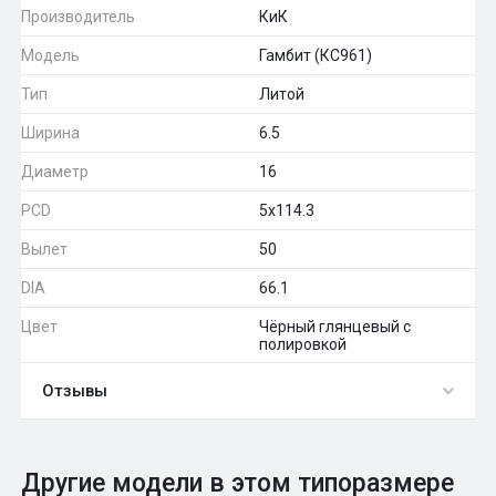
Производитель
КиК
Модель
Гамбит (КС961)
Тип
Литой
Ширина
6.5
Диаметр
16
PCD
5x114.3
Вылет
50
DIA
66.1
Цвет
Чёрный глянцевый с
полировкой
Отзывы
0
Общий рейтинг
Другие модели в этом типоразмере