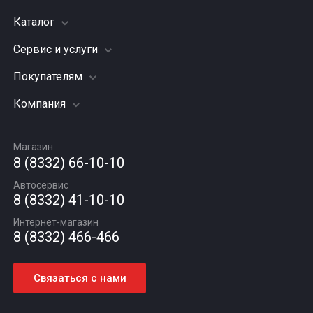
Каталог
Сервис и услуги
Шины
Грузовые шины
Покупателям
Заправка кондиционера
Мотошины
Подвеска (ходовая часть)
Компания
Акции
Диски
Замена масла
Оплата и доставка
Подбор по авто
О компании
Сход - развал
Гарантии и возврат
Магазин
Автомасла
Вакансии
Шиномонтаж
8 (8332) 66-10-10
Новости
Автосервис
Статьи
8 (8332) 41-10-10
Контакты
Интернет-магазин
8 (8332) 466-466
Связаться с нами