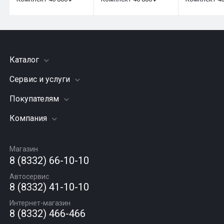
Каталог
Сервис и услуги
Шины
Грузовые шины
Покупателям
Заправка кондиционера
Мотошины
Подвеска (ходовая часть)
Компания
Акции
Диски
Замена масла
Оплата и доставка
Подбор по авто
О компании
Сход - развал
Гарантии и возврат
Магазин
Автомасла
Вакансии
Шиномонтаж
8 (8332) 66-10-10
Новости
Автосервис
Статьи
8 (8332) 41-10-10
Контакты
Интернет-магазин
8 (8332) 466-466