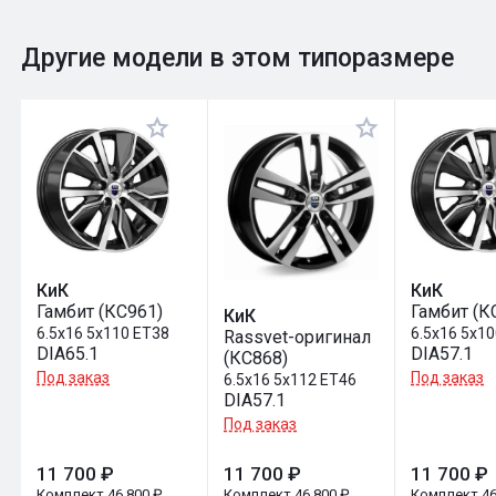
0
Общий рейтинг
Другие модели в этом типоразмере
Оставить отзыв
КиК
КиК
Гамбит (КС961)
Гамбит (К
КиК
6.5x16 5x110 ET38
6.5x16 5x1
Rassvet-оригинал
DIA65.1
DIA57.1
(КС868)
Под заказ
Под заказ
6.5x16 5x112 ET46
DIA57.1
Под заказ
11 700 ₽
11 700 ₽
11 700 ₽
Комплект 46 800 ₽
Комплект 46 800 ₽
Комплект 46