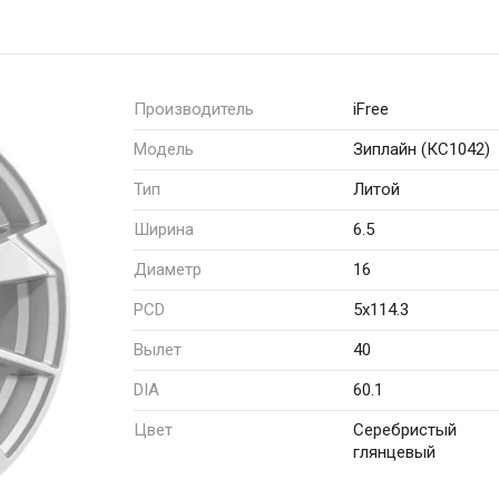
Производитель
iFree
Модель
Зиплайн (КС1042)
Тип
Литой
Ширина
6.5
Диаметр
16
PCD
5x114.3
Вылет
40
DIA
60.1
Цвет
Серебристый
глянцевый