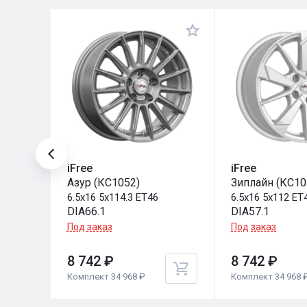
iFree
iFree
00)
Азур (КС1052)
Зиплайн (КС10
6.5x16 5x114.3 ET46
6.5x16 5x112 ET
DIA66.1
DIA57.1
Под заказ
Под заказ
8 742 ₽
8 742 ₽
Комплект 34 968 ₽
Комплект 34 968 