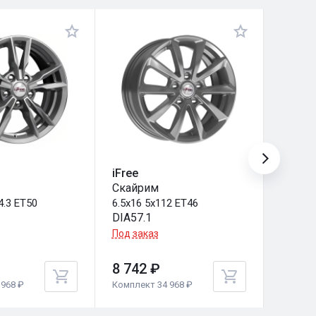
iFree
iFree
Скайрим
Зиплай
4.3 ET50
6.5x16 5x112 ET46
6.5x16
DIA57.1
DIA67.
Под заказ
Под за
8 742 ₽
8 742
968 ₽
Комплект 34 968 ₽
Комплек