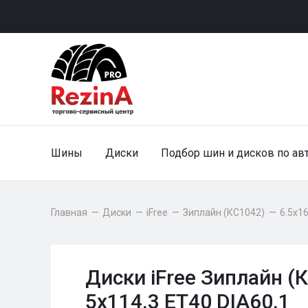
Шины
Диски
Подбор шин и дисков по ав
Главная
—
Диски
—
iFree
—
Зиплайн (КС1042)
—
6.5x16
Диски iFree Зиплайн (
5x114.3 ET40 DIA60.1