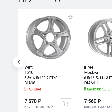
Venti
iFree
1610
Moskva
6.5x16 5x139.7 ET40
6.5x16 5x114.3 
DIA98
DIA66.1
Под заказ
В наличии 4 шт.
7 570 ₽
7 560 ₽
Комплект 30 280 ₽
Комплект 30 240 