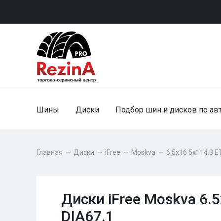
Шины
Диски
Подбор шин и дисков по ав
Главная
—
Диски
—
iFree
—
Moskva
—
6.5x16 5x114.3 E
Диски iFree Moskva 6.
DIA67.1