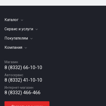
Каталог
Сервис и услуги
Шины
Грузовые шины
Покупателям
Заправка кондиционера
Мотошины
Подвеска (ходовая часть)
Компания
Акции
Диски
Замена масла
Оплата и доставка
Подбор по авто
О компании
Сход - развал
Гарантии и возврат
Магазин
Автомасла
Вакансии
Шиномонтаж
8 (8332) 66-10-10
Новости
Автосервис
Статьи
8 (8332) 41-10-10
Контакты
Интернет-магазин
8 (8332) 466-466