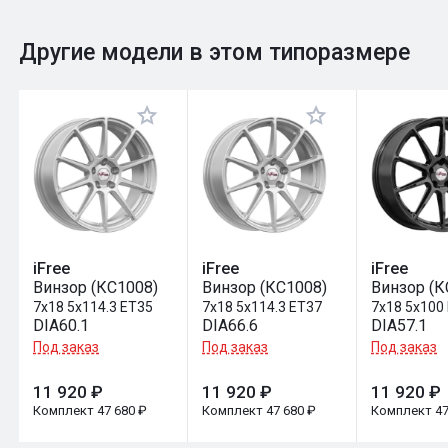
0
Общий рейтинг
Другие модели в этом типоразмере
Оставить отзыв
iFree
iFree
iFree
Винзор (КС1008)
Винзор (КС1008)
Винзор (К
7x18 5x114.3 ET35
7x18 5x114.3 ET37
7x18 5x100
DIA60.1
DIA66.6
DIA57.1
Под заказ
Под заказ
Под заказ
11 920 ₽
11 920 ₽
11 920 ₽
Комплект 47 680 ₽
Комплект 47 680 ₽
Комплект 47