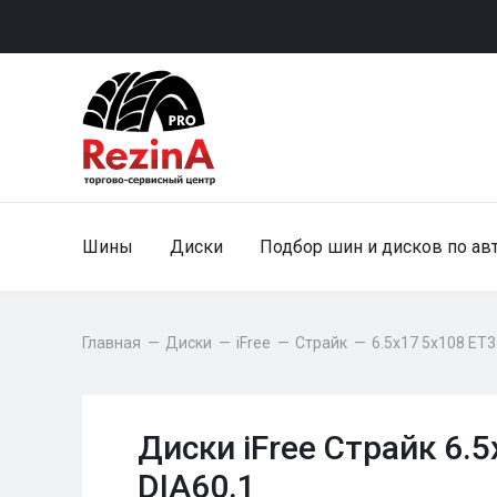
Шины
Диски
Подбор шин и дисков по ав
Главная
—
Диски
—
iFree
—
Страйк
—
6.5x17 5x108 ET3
Диски iFree Страйк 6.
DIA60.1