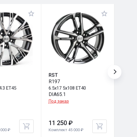
RST
RST
R197
R207
4.3 ET45
6.5x17 5x108 ET40
6.5x17 
DIA65.1
DIA60.
Под заказ
Под за
11 250 ₽
11 25
000 ₽
Комплект 45 000 ₽
Комплек