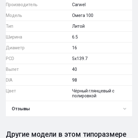
Производитель
Carwel
Модель
Омега 100
Тип
Литой
Ширина
6.5
Диаметр
16
PCD
5x139.7
Вылет
40
DIA
98
Цвет
Чёрный глянцевый с
полировкой
Отзывы
0
Общий рейтинг
Другие модели в этом типоразмере