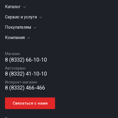
Каталог
Сервис и услуги
Шины
Грузовые шины
Покупателям
Заправка кондиционера
Мотошины
Подвеска (ходовая часть)
Компания
Акции
Диски
Замена масла
Оплата и доставка
Подбор по авто
О компании
Сход - развал
Гарантии и возврат
Магазин
Автомасла
Вакансии
Шиномонтаж
8 (8332) 66-10-10
Новости
Автосервис
Статьи
8 (8332) 41-10-10
Контакты
Интернет-магазин
8 (8332) 466-466
Связаться с нами