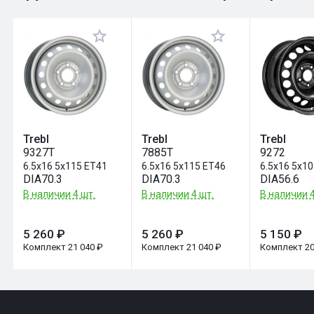
Оставить отзыв
Trebl
Trebl
Trebl
9327T
7885T
9272
6.5x16 5x115 ET41
6.5x16 5x115 ET46
6.5x16 5x1
DIA70.3
DIA70.3
DIA56.6
В наличии 4 шт.
В наличии 4 шт.
В наличии 4
5 260 ₽
5 260 ₽
5 150 ₽
Комплект 21 040 ₽
Комплект 21 040 ₽
Комплект 20