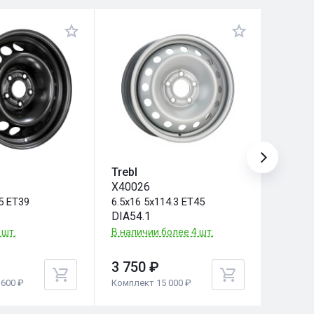
Trebl
ТЗСК
X40026
LADA 
5 ET39
6.5x16 5x114.3 ET45
6.5x16
DIA54.1
DIA60.
 шт.
В наличии более 4 шт.
В налич
3 750 ₽
3 510
600 ₽
Комплект 15 000 ₽
Комплек