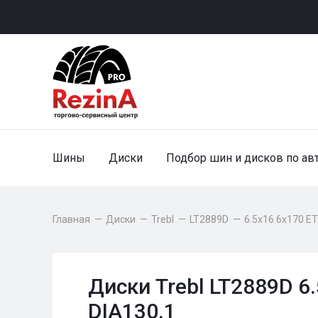
Шины
Диски
Подбор шин и дисков по ав
Главная
—
Диски
—
Trebl
—
LT2889D
—
6.5x16 6x170 E
Диски Trebl LT2889D 6
DIA130.1