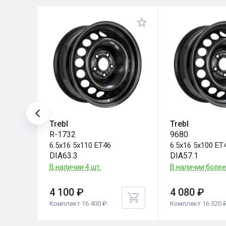
Trebl
Trebl
R-1732
9680
6.5x16 5x110 ET46
6.5x16 5x100 ET
DIA63.3
DIA57.1
.
В наличии 4 шт.
В наличии более
4 100 ₽
4 080 ₽
Комплект 16 400 ₽
Комплект 16 320 