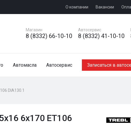
О компании
Вакансии
Опла
Магазин
Автосервис
8 (8332) 66-10-10
8 (8332) 41-10-10
то
Автомасла
Автосервис
Записаться в автос
T106 DIA130.1
.5x16 6x170 ET106