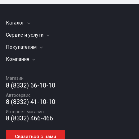
Каталог
Сервис и услуги
Шины
Грузовые шины
Покупателям
Заправка кондиционера
Мотошины
Подвеска (ходовая часть)
Компания
Акции
Диски
Замена масла
Оплата и доставка
Подбор по авто
О компании
Сход - развал
Гарантии и возврат
Магазин
Автомасла
Вакансии
Шиномонтаж
8 (8332) 66-10-10
Новости
Автосервис
Статьи
8 (8332) 41-10-10
Контакты
Интернет-магазин
8 (8332) 466-466
Связаться с нами