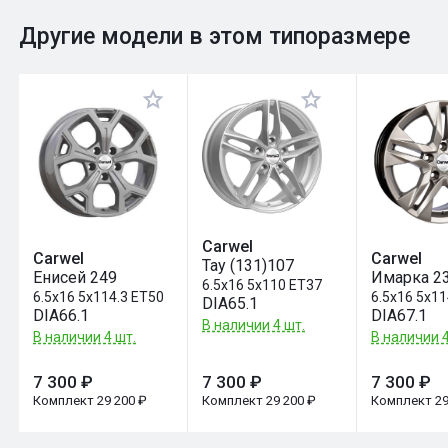
0
Общий рейтинг
Другие модели в этом типоразмере
Оставить отзыв
Carwel
Carwel
Carwel
Тау (131)107
Енисей 249
Имарка 2
6.5x16 5x110 ET37
6.5x16 5x114.3 ET50
6.5x16 5x11
DIA65.1
DIA66.1
DIA67.1
В наличии 4 шт.
В наличии 4 шт.
В наличии 4
7 300 ₽
7 300 ₽
7 300 ₽
Комплект 29 200 ₽
Комплект 29 200 ₽
Комплект 29