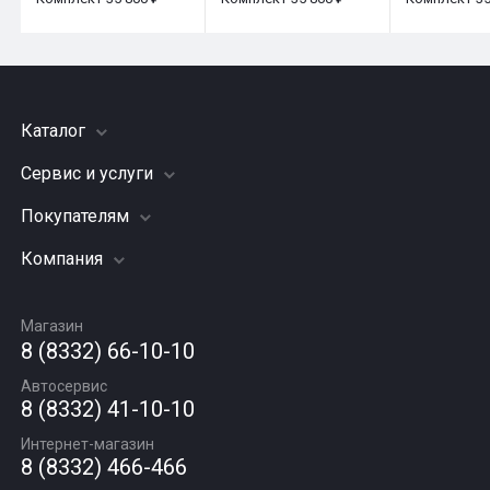
Каталог
Сервис и услуги
Шины
Грузовые шины
Покупателям
Заправка кондиционера
Мотошины
Подвеска (ходовая часть)
Компания
Акции
Диски
Замена масла
Оплата и доставка
Подбор по авто
О компании
Сход - развал
Гарантии и возврат
Магазин
Автомасла
Вакансии
Шиномонтаж
8 (8332) 66-10-10
Новости
Автосервис
Статьи
8 (8332) 41-10-10
Контакты
Интернет-магазин
8 (8332) 466-466