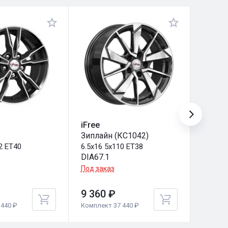
iFree
iFree
Зиплайн (КС1042)
Зиплай
2 ET40
6.5x16 5x110 ET38
6.5x16
DIA67.1
DIA67.
Под заказ
Под за
9 360 ₽
9 360
440 ₽
Комплект 37 440 ₽
Комплек