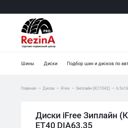
Шины
Диски
Подбор шин и дисков по ав
Главная
—
Диски
—
iFree
—
Зиплайн (КС1042)
—
6.5x1
Диски iFree Зиплайн (
ET40 DIA63.35