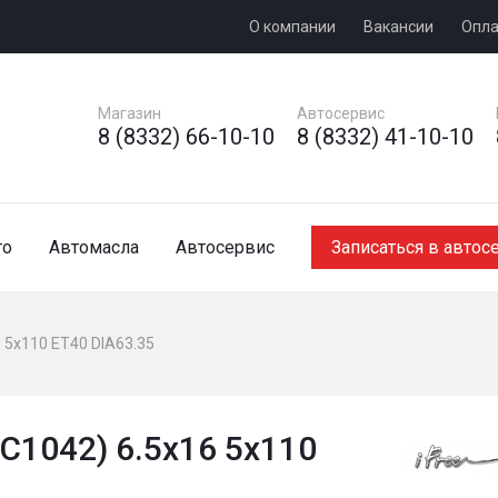
О компании
Вакансии
Опла
Магазин
Автосервис
8 (8332) 66-10-10
8 (8332) 41-10-10
то
Автомасла
Автосервис
Записаться в автос
6 5x110 ET40 DIA63.35
КС1042) 6.5x16 5x110