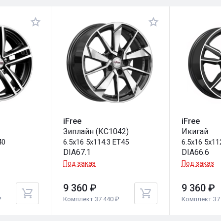
iFree
iFree
Зиплайн (КС1042)
Икигай
40
6.5x16 5x114.3 ET45
6.5x16 5x11
DIA67.1
DIA66.6
Под заказ
Под заказ
9 360 ₽
9 360 ₽
₽
Комплект 37 440 ₽
Комплект 37 