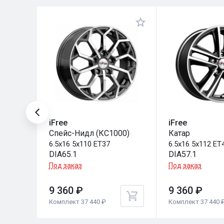
iFree
iFree
Спейс-Нидл (КС1000)
Катар
6.5x16 5x110 ET37
6.5x16 5x112 ET
DIA65.1
DIA57.1
Под заказ
Под заказ
9 360 ₽
9 360 ₽
Комплект 37 440 ₽
Комплект 37 440 