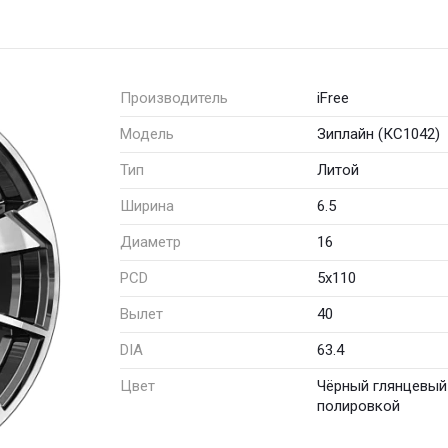
Производитель
iFree
Модель
Зиплайн (КС1042)
Тип
Литой
Ширина
6.5
Диаметр
16
PCD
5x110
Вылет
40
DIA
63.4
Цвет
Чёрный глянцевый
полировкой