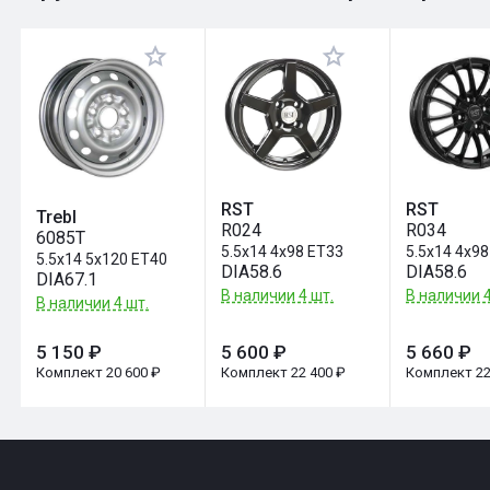
Оставить отзыв
RST
RST
Trebl
R024
R034
6085T
5.5x14 4x98 ET33
5.5x14 4x98
5.5x14 5x120 ET40
DIA58.6
DIA58.6
DIA67.1
В наличии 4 шт.
В наличии 4
В наличии 4 шт.
5 150 ₽
5 600 ₽
5 660 ₽
Комплект 20 600 ₽
Комплект 22 400 ₽
Комплект 22