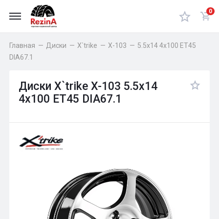
0
Главная
—
Диски
—
X`trike
—
X-103
—
5.5x14 4x100 ET45
DIA67.1
Диски X`trike X-103 5.5x14
4x100 ET45 DIA67.1