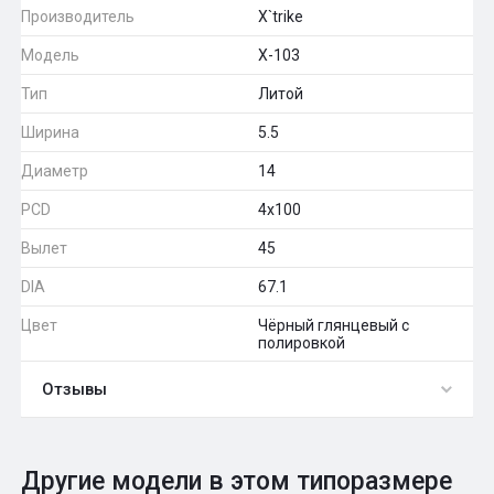
Производитель
X`trike
Модель
X-103
Тип
Литой
Ширина
5.5
Диаметр
14
PCD
4x100
Вылет
45
DIA
67.1
Цвет
Чёрный глянцевый с
полировкой
Отзывы
0
Общий рейтинг
Другие модели в этом типоразмере