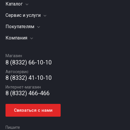
Каталог
Сервис и услуги
Шины
Грузовые шины
Покупателям
Заправка кондиционера
Мотошины
Подвеска (ходовая часть)
Компания
Акции
Диски
Замена масла
Оплата и доставка
Подбор по авто
О компании
Сход - развал
Гарантии и возврат
Магазин
Автомасла
Вакансии
Шиномонтаж
8 (8332) 66-10-10
Новости
Автосервис
Статьи
8 (8332) 41-10-10
Контакты
Интернет-магазин
8 (8332) 466-466
Связаться с нами
Пишите