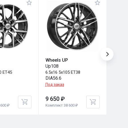
Wheels UP
Wheel
Up108
Up126
0 ET45
6.5x16 5x105 ET38
6.5x16
DIA56.6
DIA65.
Под заказ
Под за
9 650 ₽
9 650
600 ₽
Комплект 38 600 ₽
Комплек