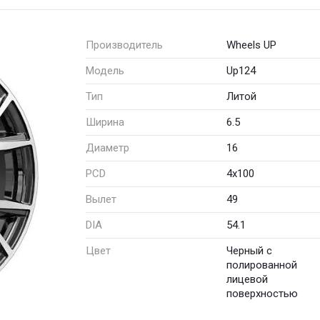
Производитель
Wheels UP
Модель
Up124
Тип
Литой
Ширина
6.5
Диаметр
16
PCD
4x100
Вылет
49
DIA
54.1
Цвет
Черный с
полированной
лицевой
поверхностью