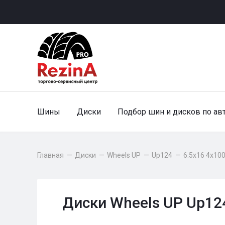
Шины
Диски
Подбор шин и дисков по ав
Главная
—
Диски
—
Wheels UP
—
Up124
—
6.5x16 4x100
Диски Wheels UP Up124