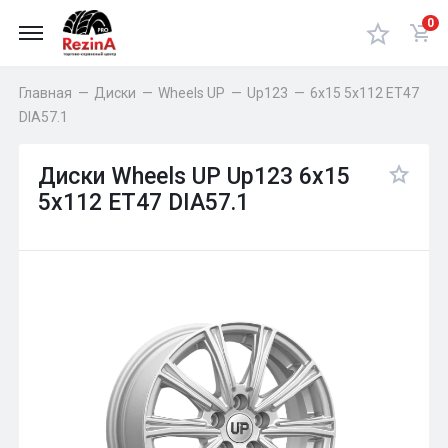
0
Главная
—
Диски
—
Wheels UP
—
Up123
—
6x15 5x112 ET47
DIA57.1
Диски Wheels UP Up123 6x15
5x112 ET47 DIA57.1