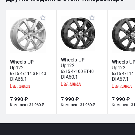
Оставить отзыв
Wheels UP
Wheels UP
Wheels U
Up122
Up122
Up122
6x15 4x100 ET40
6x15 4x114.3 ET40
6x15 4x114
DIA60.1
DIA66.1
DIA67.1
Под заказ
Под заказ
Под заказ
7 990 ₽
7 990 ₽
7 990 ₽
Комплект 31 960 ₽
Комплект 31 960 ₽
Комплект 31