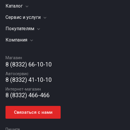
Каталог
Сервис и услуги
Шины
Грузовые шины
Покупателям
Заправка кондиционера
Мотошины
Подвеска (ходовая часть)
Компания
Акции
Диски
Замена масла
Оплата и доставка
Подбор по авто
О компании
Сход - развал
Гарантии и возврат
Магазин
Автомасла
Вакансии
Шиномонтаж
8 (8332) 66-10-10
Новости
Автосервис
Статьи
8 (8332) 41-10-10
Контакты
Интернет-магазин
8 (8332) 466-466
Связаться с нами
Пишите