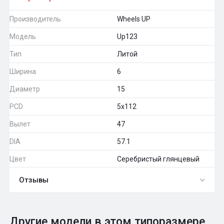
Производитель
Wheels UP
Модель
Up123
Тип
Литой
Ширина
6
Диаметр
15
PCD
5x112
Вылет
47
DIA
57.1
Цвет
Серебристый глянцевый
Отзывы
0
Общий рейтинг
Другие модели в этом типоразмере