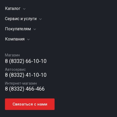
Каталог
Сервис и услуги
Шины
Грузовые шины
Покупателям
Заправка кондиционера
Мотошины
Подвеска (ходовая часть)
Компания
Акции
Диски
Замена масла
Оплата и доставка
Подбор по авто
О компании
Сход - развал
Гарантии и возврат
Магазин
Автомасла
Вакансии
Шиномонтаж
8 (8332) 66-10-10
Новости
Автосервис
Статьи
8 (8332) 41-10-10
Контакты
Интернет-магазин
8 (8332) 466-466
Связаться с нами