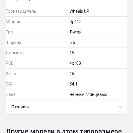
Производитель
Wheels UP
Модель
Up115
Тип
Литой
Ширина
6.5
Диаметр
15
PCD
4x100
Вылет
45
DIA
54.1
Цвет
Черный глянцевый
Отзывы
0
Общий рейтинг
Другие модели в этом типоразмере