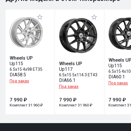
Оставить отзыв
Wheels UP
Wheels U
Up115
Wheels UP
Up115
Up117
6.5x15 4x98 ET35
6.5x15 4x1
DIA58.5
6.5x15 5x114.3 ET43
DIA60.1
DIA66.1
Под заказ
Под заказ
Под заказ
7 990 ₽
7 990 ₽
7 990 ₽
Комплект 31 960 ₽
Комплект 31 960 ₽
Комплект 31