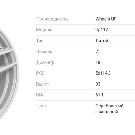
Производитель
Wheels UP
Модель
Up112
Тип
Литой
Ширина
7
Диаметр
18
PCD
5x114.3
Вылет
33
DIA
67.1
Цвет
Серебристый
глянцевый