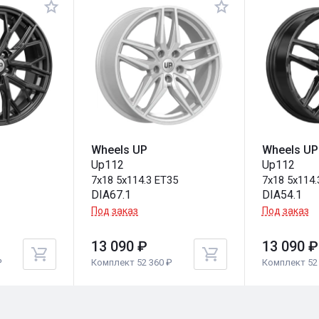
Wheels UP
Wheels UP
Up112
Up112
3
7x18 5x114.3 ET35
7x18 5x114.
DIA67.1
DIA54.1
Под заказ
Под заказ
13 090 ₽
13 090 ₽
₽
Комплект 52 360 ₽
Комплект 52 