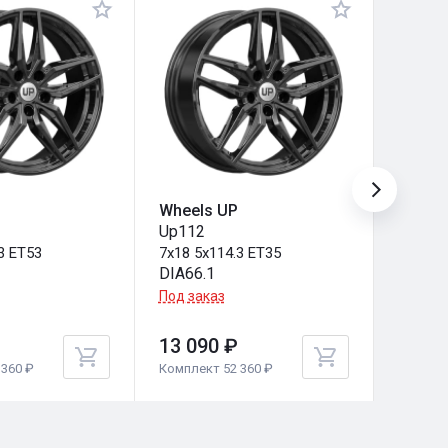
Wheels UP
Wheel
Up112
Up109
3 ET53
7x18 5x114.3 ET35
7x18 5
DIA66.1
DIA66.
Под заказ
Под за
13 090 ₽
13 09
360 ₽
Комплект 52 360 ₽
Комплек