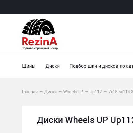
Шины
Диски
Подбор шин и дисков по ав
Главная
—
Диски
—
Wheels UP
—
Up112
—
7x18 5x114.3
Диски Wheels UP Up112