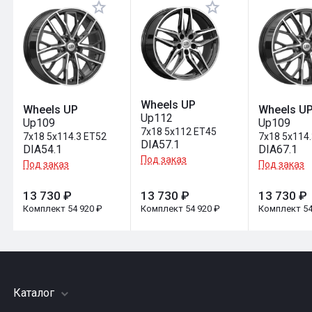
Оставить отзыв
Wheels UP
Wheels UP
Wheels U
Up112
Up109
Up109
7x18 5x112 ET45
7x18 5x114.3 ET52
7x18 5x114
DIA57.1
DIA54.1
DIA67.1
Под заказ
Под заказ
Под заказ
13 730 ₽
13 730 ₽
13 730 ₽
Комплект 54 920 ₽
Комплект 54 920 ₽
Комплект 54
Каталог