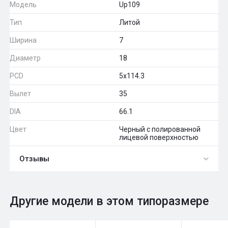
Модель
Up109
Тип
Литой
Ширина
7
Диаметр
18
PCD
5x114.3
Вылет
35
DIA
66.1
Цвет
Черный с полированной
лицевой поверхностью
Отзывы
0
Общий рейтинг
Другие модели в этом типоразмере