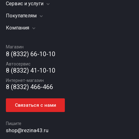
Сервис и услуги
Шины
Грузовые шины
Покупателям
Заправка кондиционера
Мотошины
Подвеска (ходовая часть)
Компания
Акции
Диски
Замена масла
Оплата и доставка
Подбор по авто
О компании
Сход - развал
Гарантии и возврат
Магазин
Автомасла
Вакансии
Шиномонтаж
8 (8332) 66-10-10
Новости
Автосервис
Статьи
8 (8332) 41-10-10
Контакты
Интернет-магазин
8 (8332) 466-466
Связаться с нами
Пишите
shop@rezina43.ru