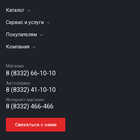
Каталог
Сервис и услуги
Шины
Грузовые шины
Покупателям
Заправка кондиционера
Мотошины
Подвеска (ходовая часть)
Компания
Акции
Диски
Замена масла
Оплата и доставка
Подбор по авто
О компании
Сход - развал
Гарантии и возврат
Магазин
Автомасла
Вакансии
Шиномонтаж
8 (8332) 66-10-10
Новости
Автосервис
Статьи
8 (8332) 41-10-10
Контакты
Интернет-магазин
8 (8332) 466-466
Связаться с нами