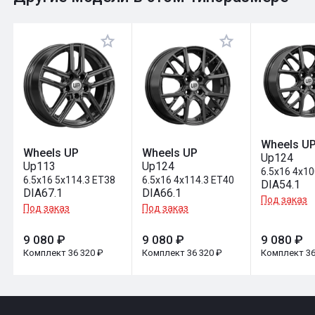
Оставить отзыв
Wheels U
Wheels UP
Wheels UP
Up124
Up113
Up124
6.5x16 4x1
6.5x16 5x114.3 ET38
6.5x16 4x114.3 ET40
DIA54.1
DIA67.1
DIA66.1
Под заказ
Под заказ
Под заказ
9 080 ₽
9 080 ₽
9 080 ₽
Комплект 36 320 ₽
Комплект 36 320 ₽
Комплект 36