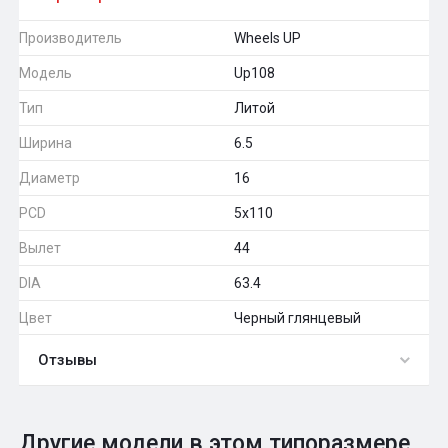
Производитель
Wheels UP
Модель
Up108
Тип
Литой
Ширина
6.5
Диаметр
16
PCD
5x110
Вылет
44
DIA
63.4
Цвет
Черный глянцевый
Отзывы
0
Общий рейтинг
Другие модели в этом типоразмере