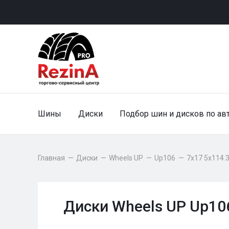
Шины
Диски
Подбор шин и дисков по ав
Главная
—
Диски
—
Wheels UP
—
Up106
—
7x17 5x114.3
Диски Wheels UP Up106