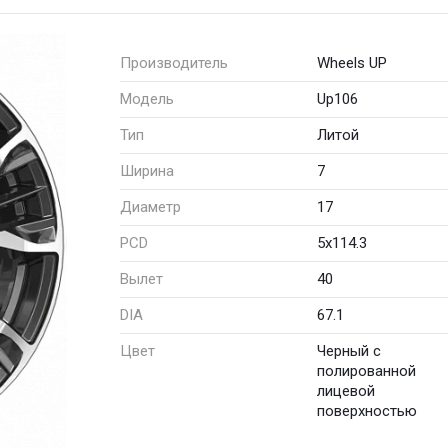
Производитель
Wheels UP
Модель
Up106
Тип
Литой
Ширина
7
Диаметр
17
PCD
5x114.3
Вылет
40
DIA
67.1
Цвет
Черный с
полированной
лицевой
поверхностью