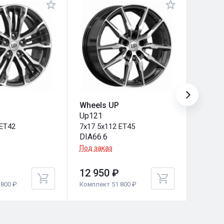
Wheels UP
Wheel
Up121
Up106
 ET42
7x17 5x112 ET45
7x17 5
DIA66.6
DIA67.
Под заказ
Под за
12 950 ₽
12 95
800 ₽
Комплект 51 800 ₽
Комплек