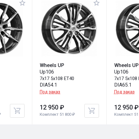
Wheels UP
Wheels UP
Up106
Up106
0
7x17 5x108 ET40
7x17 5x108
DIA54.1
DIA65.1
Под заказ
Под заказ
12 950 ₽
12 950 ₽
₽
Комплект 51 800 ₽
Комплект 51 