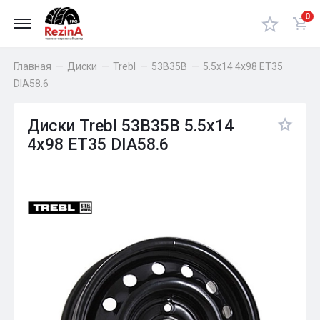
0
Главная
—
Диски
—
Trebl
—
53B35В
—
5.5x14 4x98 ET35
DIA58.6
Диски Trebl 53B35В 5.5x14
4x98 ET35 DIA58.6