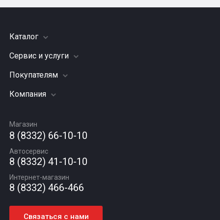
Каталог
Сервис и услуги
Шины
Грузовые шины
Покупателям
Заправка кондиционера
Мотошины
Подвеска (ходовая часть)
Компания
Акции
Диски
Замена масла
Оплата и доставка
Подбор по авто
О компании
Сход - развал
Гарантии и возврат
Магазин
Автомасла
Вакансии
Шиномонтаж
8 (8332) 66-10-10
Новости
Автосервис
Статьи
8 (8332) 41-10-10
Контакты
Интернет-магазин
8 (8332) 466-466
Связаться с нами