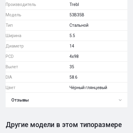
Производитель
Trebl
Модель
53B35В
Тип
Стальной
Ширина
5.5
Диаметр
14
PCD
4x98
Вылет
35
DIA
58.6
Цвет
Чёрный глянцевый
Отзывы
0
Общий рейтинг
Другие модели в этом типоразмере