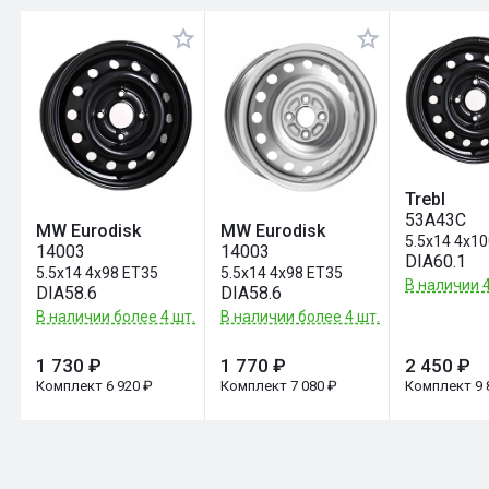
Оставить отзыв
Trebl
53A43C
MW Eurodisk
MW Eurodisk
5.5x14 4x1
14003
14003
DIA60.1
5.5x14 4x98 ET35
5.5x14 4x98 ET35
В наличии 4
DIA58.6
DIA58.6
В наличии более 4 шт.
В наличии более 4 шт.
1 730 ₽
1 770 ₽
2 450 ₽
Комплект 6 920 ₽
Комплект 7 080 ₽
Комплект 9 