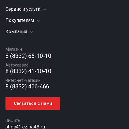
Сервис и услуги
Шины
Грузовые шины
Покупателям
Заправка кондиционера
Мотошины
Подвеска (ходовая часть)
Компания
Акции
Диски
Замена масла
Оплата и доставка
Подбор по авто
О компании
Сход - развал
Гарантии и возврат
Магазин
Автомасла
Вакансии
Шиномонтаж
8 (8332) 66-10-10
Новости
Автосервис
Статьи
8 (8332) 41-10-10
Контакты
Интернет-магазин
8 (8332) 466-466
Связаться с нами
Пишите
shop@rezina43.ru