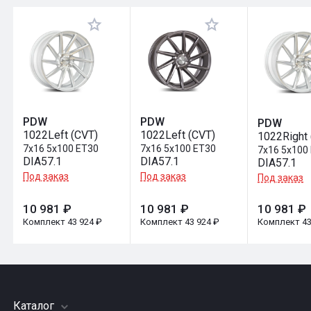
Оставить отзыв
PDW
PDW
PDW
1022Left (CVT)
1022Left (CVT)
1022Right 
7x16 5x100 ET30
7x16 5x100 ET30
7x16 5x100
DIA57.1
DIA57.1
DIA57.1
Под заказ
Под заказ
Под заказ
10 981 ₽
10 981 ₽
10 981 ₽
Комплект 43 924 ₽
Комплект 43 924 ₽
Комплект 43
Каталог