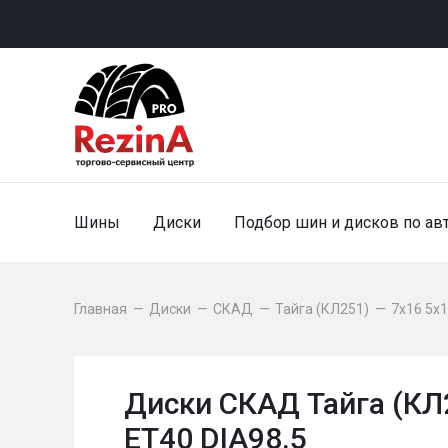
Шины
Диски
Подбор шин и дисков по ав
Главная
—
Диски
—
СКАД
—
Тайга (КЛ251)
—
7x16 5x1
Диски СКАД Тайга (КЛ2
ET40 DIA98.5