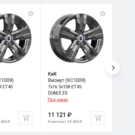
КиК
КиК
С1009)
Висмут (КС1009)
Висмут
3 ET40
7x16 5x108 ET45
7x16 5
DIA63.35
DIA66.
Под заказ
Под за
11 121 ₽
11 12
484 ₽
Комплект 44 484 ₽
Комплек