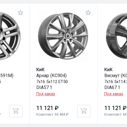
КиК
КиК
С591М)
Арнар (КС904)
Висмут (К
5
7x16 5x112 ET50
7x16 5x114.
DIA57.1
DIA67.1
Под заказ
Под заказ
11 121 ₽
11 121 ₽
₽
Комплект 44 484 ₽
Комплект 44 