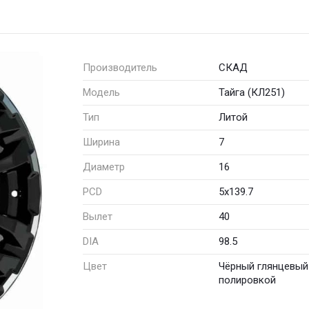
Производитель
СКАД
Модель
Тайга (КЛ251)
Тип
Литой
Ширина
7
Диаметр
16
PCD
5x139.7
Вылет
40
DIA
98.5
Цвет
Чёрный глянцевый
полировкой