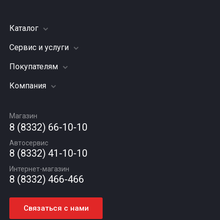
Каталог
Сервис и услуги
Шины
Грузовые шины
Покупателям
Заправка кондиционера
Мотошины
Подвеска (ходовая часть)
Компания
Акции
Диски
Замена масла
Оплата и доставка
Подбор по авто
О компании
Сход - развал
Гарантии и возврат
Магазин
Автомасла
Вакансии
Шиномонтаж
8 (8332) 66-10-10
Новости
Автосервис
Статьи
8 (8332) 41-10-10
Контакты
Интернет-магазин
8 (8332) 466-466
Связаться с нами