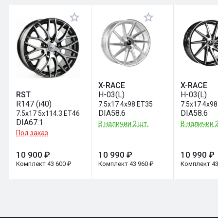
Оставить отзыв
X-RACE
X-RACE
H-03(L)
H-03(L)
RST
R147 (i40)
7.5x17 4x98 ET35
7.5x17 4x98
DIA58.6
DIA58.6
7.5x17 5x114.3 ET46
DIA67.1
В наличии 2 шт.
В наличии 2
Под заказ
10 900 ₽
10 990 ₽
10 990 ₽
Комплект 43 600 ₽
Комплект 43 960 ₽
Комплект 43