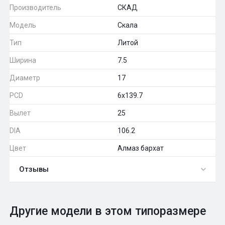
Производитель
СКАД
Модель
Скала
Тип
Литой
Ширина
7.5
Диаметр
17
PCD
6x139.7
Вылет
25
DIA
106.2
Цвет
Алмаз бархат
Отзывы
0
Общий рейтинг
Другие модели в этом типоразмере