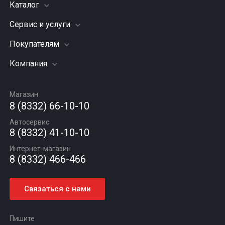
Каталог
Сервис и услуги
Шины
Грузовые шины
Покупателям
Заправка кондиционера
Мотошины
Подвеска (ходовая часть)
Компания
Акции
Диски
Замена масла
Оплата и доставка
Подбор по авто
О компании
Сход - развал
Гарантии и возврат
Магазин
Автомасла
Вакансии
Шиномонтаж
8 (8332) 66-10-10
Новости
Автосервис
Статьи
8 (8332) 41-10-10
Контакты
Интернет-магазин
8 (8332) 466-466
Связаться с нами
Пишите