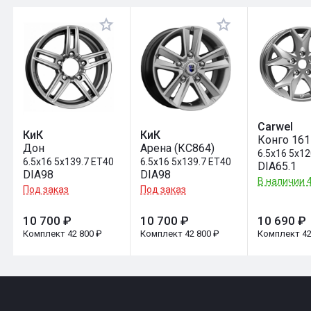
Оставить отзыв
Carwel
КиК
КиК
Конго 161
Дон
Арена (КС864)
6.5x16 5x1
6.5x16 5x139.7 ET40
6.5x16 5x139.7 ET40
DIA65.1
DIA98
DIA98
В наличии 4
Под заказ
Под заказ
10 700 ₽
10 700 ₽
10 690 ₽
Комплект 42 800 ₽
Комплект 42 800 ₽
Комплект 42