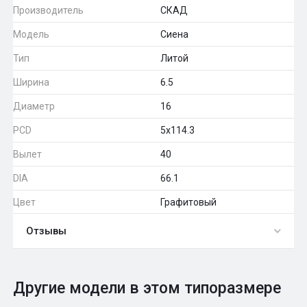
Производитель
СКАД
Модель
Сиена
Тип
Литой
Ширина
6.5
Диаметр
16
PCD
5x114.3
Вылет
40
DIA
66.1
Цвет
Графитовый
Отзывы
0
Общий рейтинг
Другие модели в этом типоразмере