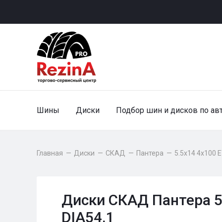
Шины
Диски
Подбор шин и дисков по ав
Главная
—
Диски
—
СКАД
—
Пантера
—
5.5x14 4x100 
Диски СКАД Пантера 5
DIA54.1