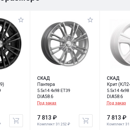
СКАД
СКАД
9)
Пантера
Крит (КЛ2
9
5.5x14 4x98 ET39
5.5x14 4x98
DIA58.6
DIA58.6
Под заказ
Под заказ
7 813 ₽
7 813 ₽
₽
Комплект 31 252 ₽
Комплект 31 