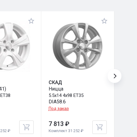
СКАД
СКАД
41)
Ницца
Мальт
 ET38
5.5x14 4x98 ET35
5.5x14 
DIA58.6
DIA58.
Под заказ
Под за
7 813 ₽
7 813
252 ₽
Комплект 31 252 ₽
Комплек