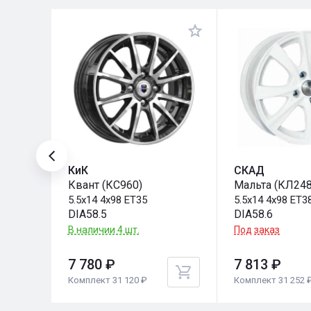
КиК
СКАД
Квант (КС960)
Мальта (КЛ248
5.5x14 4x98 ET35
5.5x14 4x98 ET3
DIA58.5
DIA58.6
В наличии 4 шт.
Под заказ
7 780 ₽
7 813 ₽
Комплект 31 120 ₽
Комплект 31 252 