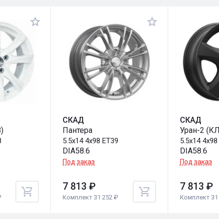
СКАД
СКАД
)
Пантера
Уран-2 (К
8
5.5x14 4x98 ET39
5.5x14 4x98
DIA58.6
DIA58.6
Под заказ
Под заказ
7 813 ₽
7 813 ₽
₽
Комплект 31 252 ₽
Комплект 31 