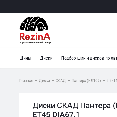
Шины
Диски
Подбор шин и дисков по ав
Главная
—
Диски
—
СКАД
—
Пантера (КЛ109)
—
5.5x1
Диски СКАД Пантера (
ET45 DIA67.1