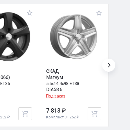
СКАД
СКАД
Л066)
Магнум
Монак
 ET35
5.5x14 4x98 ET38
5.5x14 
DIA58.6
DIA58.
Под заказ
Под за
7 813 ₽
7 813
252 ₽
Комплект 31 252 ₽
Комплек