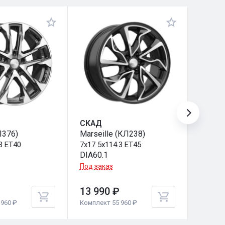
СКАД
СКАД
Л376)
Marseille (КЛ238)
Брайт
3 ET40
7x17 5x114.3 ET45
7x17 5
DIA60.1
DIA66.
Под заказ
Под за
13 990 ₽
13 99
960 ₽
Комплект 55 960 ₽
Комплек