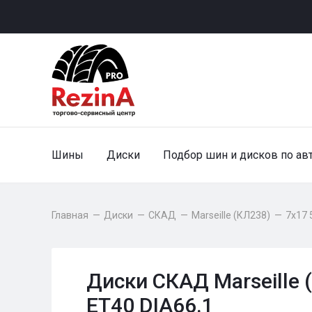
Шины
Диски
Подбор шин и дисков по ав
Главная
—
Диски
—
СКАД
—
Marseille (КЛ238)
—
7x17 
Диски СКАД Marseille 
ET40 DIA66.1