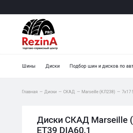
Шины
Диски
Подбор шин и дисков по ав
Главная
—
Диски
—
СКАД
—
Marseille (КЛ238)
—
7x17 
Диски СКАД Marseille 
ET39 DIA60.1