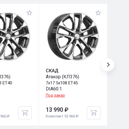
СКАД
СКАД
Л376)
Атакор (КЛ376)
Брайт
3 ET40
7x17 5x108 ET45
7x17 5
DIA60.1
DIA66.
Под заказ
Под за
13 990 ₽
13 99
960 ₽
Комплект 55 960 ₽
Комплек