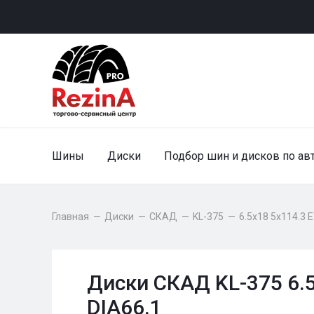
Шины
Диски
Подбор шин и дисков по ав
Главная
—
Диски
—
СКАД
—
KL-375
—
6.5x18 5x114.3 
Диски СКАД KL-375 6.5
DIA66.1