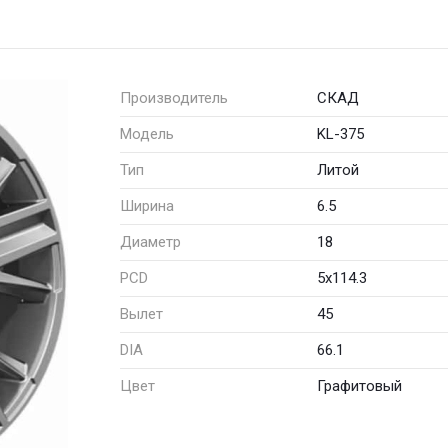
Производитель
СКАД
Модель
KL-375
Тип
Литой
Ширина
6.5
Диаметр
18
PCD
5x114.3
Вылет
45
DIA
66.1
Цвет
Графитовый