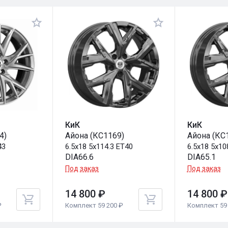
КиК
КиК
4)
Айона (КС1169)
Айона (КС
43
6.5x18 5x114.3 ET40
6.5x18 5x10
DIA66.6
DIA65.1
Под заказ
Под заказ
14 800 ₽
14 800 ₽
₽
Комплект 59 200 ₽
Комплект 59 