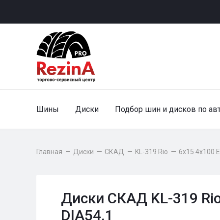
Шины
Диски
Подбор шин и дисков по ав
Главная
—
Диски
—
СКАД
—
KL-319 Rio
—
6x15 4x100 E
Диски СКАД KL-319 Rio
DIA54.1