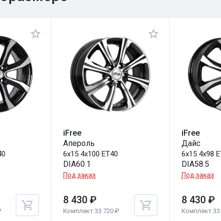
iFree
iFree
Апероль
Дайс
40
6x15 4x100 ET40
6x15 4x98 
DIA60.1
DIA58.5
Под заказ
Под заказ
8 430 ₽
8 430 ₽
₽
Комплект 33 720 ₽
Комплект 33 