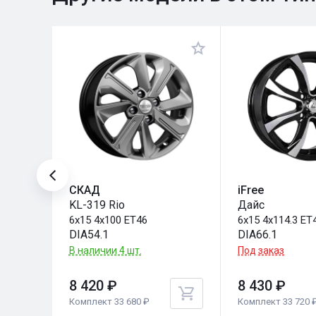
СКАД
iFree
KL-319 Rio
Дайс
6x15 4x100 ET46
6x15 4x114.3 ET
DIA54.1
DIA66.1
В наличии 4 шт.
Под заказ
8 420 ₽
8 430 ₽
Комплект 33 680 ₽
Комплект 33 720 