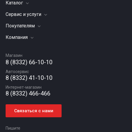
Каталог
Сервис и услуги
Шины
Грузовые шины
Покупателям
Заправка кондиционера
Мотошины
Подвеска (ходовая часть)
Компания
Акции
Диски
Замена масла
Оплата и доставка
Подбор по авто
О компании
Сход - развал
Гарантии и возврат
Магазин
Автомасла
Вакансии
Шиномонтаж
8 (8332) 66-10-10
Новости
Автосервис
Статьи
8 (8332) 41-10-10
Контакты
Интернет-магазин
8 (8332) 466-466
Связаться с нами
Пишите