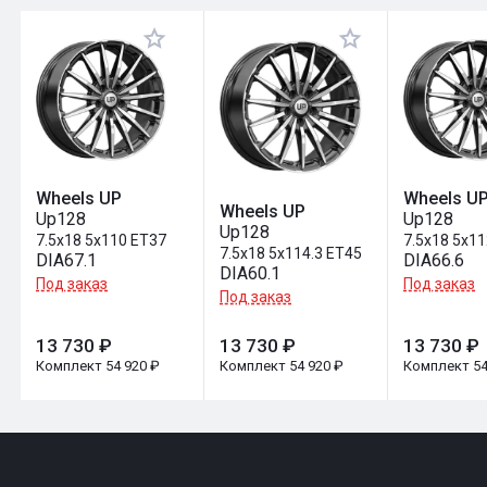
Оставить отзыв
Wheels UP
Wheels U
Wheels UP
Up128
Up128
Up128
7.5x18 5x110 ET37
7.5x18 5x1
7.5x18 5x114.3 ET45
DIA67.1
DIA66.6
DIA60.1
Под заказ
Под заказ
Под заказ
13 730 ₽
13 730 ₽
13 730 ₽
Комплект 54 920 ₽
Комплект 54 920 ₽
Комплект 54