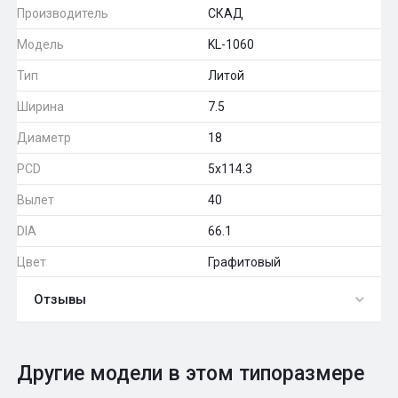
Производитель
СКАД
Модель
KL-1060
Тип
Литой
Ширина
7.5
Диаметр
18
PCD
5x114.3
Вылет
40
DIA
66.1
Цвет
Графитовый
Отзывы
0
Общий рейтинг
Другие модели в этом типоразмере