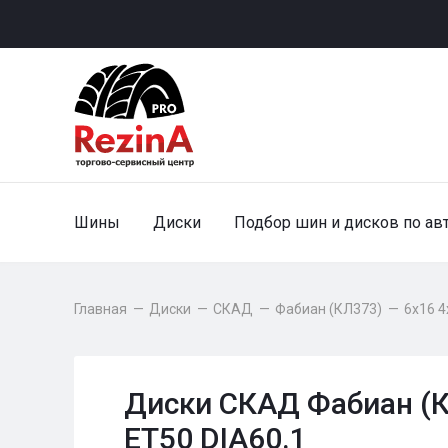
Шины
Диски
Подбор шин и дисков по ав
Главная
—
Диски
—
СКАД
—
Фабиан (КЛ373)
—
6x16 4
Диски СКАД Фабиан (К
ET50 DIA60.1