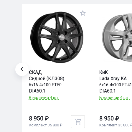
СКАД
КиК
Сидней (КЛ308)
Lada Xray KA
6x16 4x100 ET50
6x16 4x100 ET4
DIA60.1
DIA60.1
В наличии 4 шт.
В наличии 4 шт.
8 950 ₽
8 950 ₽
Комплект 35 800 ₽
Комплект 35 800 