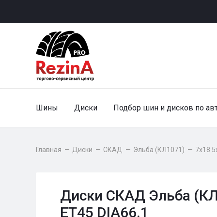
Шины
Диски
Подбор шин и дисков по ав
Главная
—
Диски
—
СКАД
—
Эльба (КЛ1071)
—
7x18 5
Диски СКАД Эльба (КЛ
ET45 DIA66.1