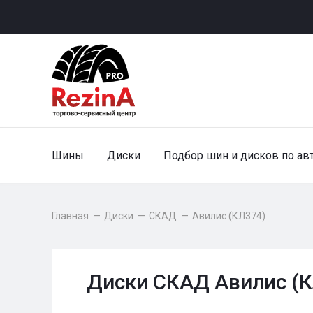
Шины
Диски
Подбор шин и дисков по ав
Главная
—
Диски
—
СКАД
—
Авилис (КЛ374)
Диски СКАД Авилис (К