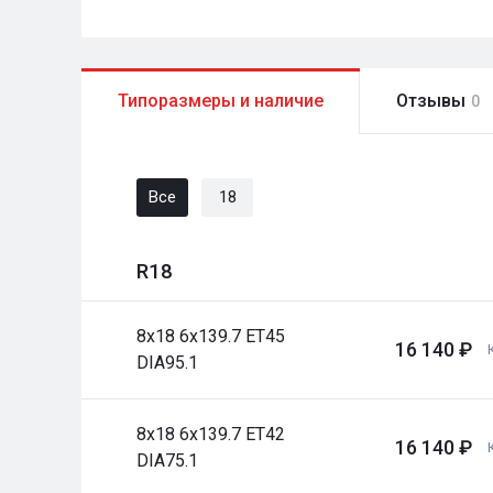
Типоразмеры и наличие
Отзывы
0
Все
18
R18
8x18 6x139.7 ET45
16 140 ₽
DIA95.1
8x18 6x139.7 ET42
16 140 ₽
DIA75.1