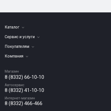
Каталог
Сервис и услуги
Шины
Грузовые шины
Покупателям
Заправка кондиционера
Мотошины
Подвеска (ходовая часть)
Компания
Акции
Диски
Замена масла
Оплата и доставка
Подбор по авто
О компании
Сход - развал
Гарантии и возврат
Магазин
Автомасла
Вакансии
Шиномонтаж
8 (8332) 66-10-10
Новости
Автосервис
Статьи
8 (8332) 41-10-10
Контакты
Интернет-магазин
8 (8332) 466-466