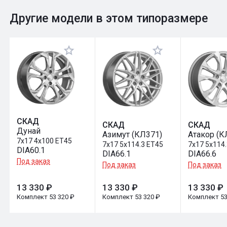
0
Общий рейтинг
Другие модели в этом типоразмере
Оставить отзыв
СКАД
СКАД
СКАД
Дунай
Азимут (КЛ371)
Атакор (К
7x17 4x100 ET45
7x17 5x114.3 ET45
7x17 5x114
DIA60.1
DIA66.1
DIA66.6
Под заказ
Под заказ
Под заказ
13 330 ₽
13 330 ₽
13 330 ₽
Комплект 53 320 ₽
Комплект 53 320 ₽
Комплект 53