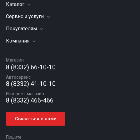
Каталог
Сервис и услуги
Шины
Грузовые шины
Покупателям
Заправка кондиционера
Мотошины
Подвеска (ходовая часть)
Компания
Акции
Диски
Замена масла
Оплата и доставка
Подбор по авто
О компании
Сход - развал
Гарантии и возврат
Магазин
Автомасла
Вакансии
Шиномонтаж
8 (8332) 66-10-10
Новости
Автосервис
Статьи
8 (8332) 41-10-10
Контакты
Интернет-магазин
8 (8332) 466-466
Связаться с нами
Пишите