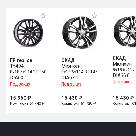
Оставить отзыв
СКАД
FR replica
СКАД
Мюнхен
TY494
Мюнхен
8x18 5x112
8x18 5x114.3 ET50
8x18 5x114.3 ET45
DIA66.6
DIA60.1
DIA67.1
Под заказ
Под заказ
Под заказ
15 360 ₽
15 430 ₽
15 430 ₽
Комплект 61 440 ₽
Комплект 61 720 ₽
Комплект 61