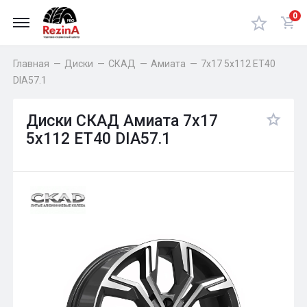
0
Главная
—
Диски
—
СКАД
—
Амиата
—
7x17 5x112 ET40
DIA57.1
Диски СКАД Амиата 7x17
5x112 ET40 DIA57.1