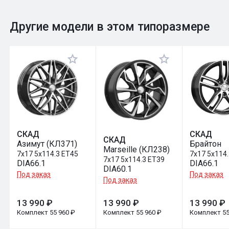
0
Общий рейтинг
Другие модели в этом типоразмере
Оставить отзыв
СКАД
СКАД
СКАД
Азимут (КЛ371)
Брайтон
Marseille (КЛ238)
7x17 5x114.3 ET45
7x17 5x114
7x17 5x114.3 ET39
DIA66.1
DIA66.1
DIA60.1
Под заказ
Под заказ
Под заказ
13 990 ₽
13 990 ₽
13 990 ₽
Комплект 55 960 ₽
Комплект 55 960 ₽
Комплект 55