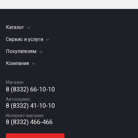
Каталог
Сервис и услуги
Шины
Грузовые шины
Покупателям
Заправка кондиционера
Мотошины
Подвеска (ходовая часть)
Компания
Акции
Диски
Замена масла
Оплата и доставка
Подбор по авто
О компании
Сход - развал
Гарантии и возврат
Магазин
Автомасла
Вакансии
Шиномонтаж
8 (8332) 66-10-10
Новости
Автосервис
Статьи
8 (8332) 41-10-10
Контакты
Интернет-магазин
8 (8332) 466-466