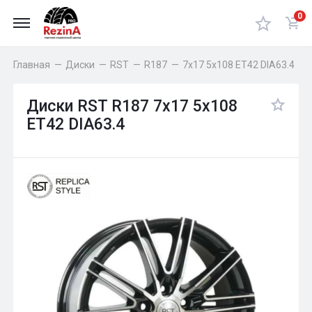
0
Главная
—
Диски
—
RST
—
R187
—
7x17 5x108 ET42 DIA63.4
Диски RST R187 7x17 5x108
ET42 DIA63.4