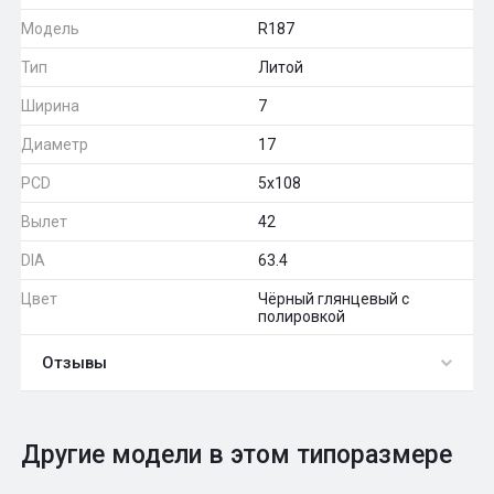
Модель
R187
Тип
Литой
Ширина
7
Диаметр
17
PCD
5x108
Вылет
42
DIA
63.4
Цвет
Чёрный глянцевый с
полировкой
Отзывы
0
Общий рейтинг
Другие модели в этом типоразмере