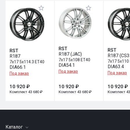
Оставить отзыв
RST
RST
RST
R187 (JAC)
R187 (CS3
R187
7x17 5x108 ET40
7x17 5x110
7x17 5x114.3 ET40
DIA54.1
DIA63.4
DIA66.1
Под заказ
Под заказ
Под заказ
10 920 ₽
10 920 ₽
10 920 ₽
Комплект 43 680 ₽
Комплект 43 680 ₽
Комплект 43
Каталог