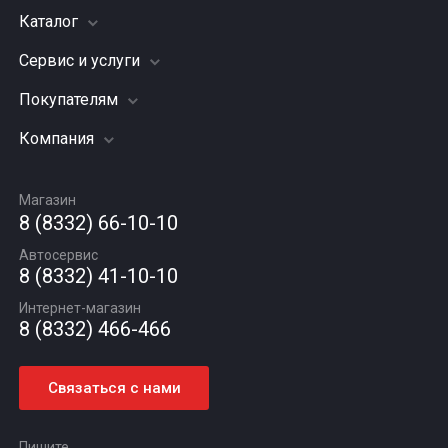
Каталог
Сервис и услуги
Шины
Грузовые шины
Покупателям
Заправка кондиционера
Мотошины
Подвеска (ходовая часть)
Компания
Акции
Диски
Замена масла
Оплата и доставка
Подбор по авто
О компании
Сход - развал
Гарантии и возврат
Магазин
Автомасла
Вакансии
Шиномонтаж
8 (8332) 66-10-10
Новости
Автосервис
Статьи
8 (8332) 41-10-10
Контакты
Интернет-магазин
8 (8332) 466-466
Связаться с нами
Пишите