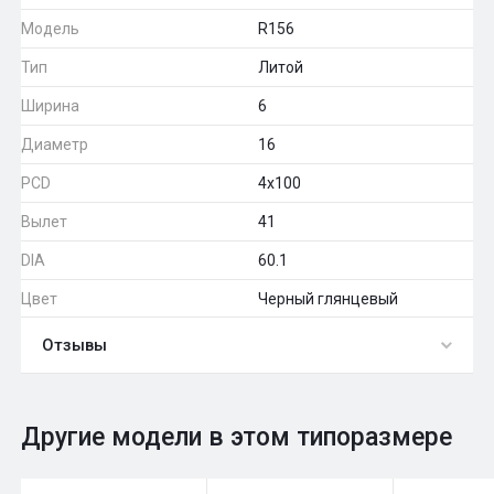
Модель
R156
Тип
Литой
Ширина
6
Диаметр
16
PCD
4x100
Вылет
41
DIA
60.1
Цвет
Черный глянцевый
Отзывы
0
Общий рейтинг
Другие модели в этом типоразмере