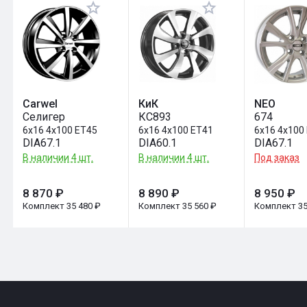
Оставить отзыв
Carwel
КиК
NEO
Селигер
КС893
674
6x16 4x100 ET45
6x16 4x100 ET41
6x16 4x100
DIA67.1
DIA60.1
DIA67.1
В наличии 4 шт.
В наличии 4 шт.
Под заказ
8 870 ₽
8 890 ₽
8 950 ₽
Комплект 35 480 ₽
Комплект 35 560 ₽
Комплект 35