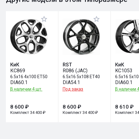
Оставить отзыв
КиК
RST
КиК
КС869
R086 (JAC)
KC1053
6.5x16 4x100 ET50
6.5x16 5x108 ET40
6.5x16 5x1
DIA60.1
DIA54.1
DIA60.1
В наличии 4 шт.
Под заказ
В наличии 4
8 600 ₽
8 600 ₽
8 610 ₽
Комплект 34 400 ₽
Комплект 34 400 ₽
Комплект 34