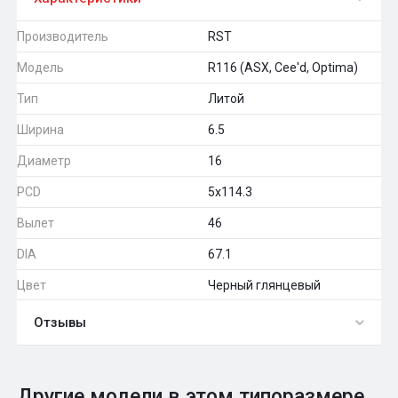
Производитель
RST
Модель
R116 (ASX, Cee'd, Optima)
Тип
Литой
Ширина
6.5
Диаметр
16
PCD
5x114.3
Вылет
46
DIA
67.1
Цвет
Черный глянцевый
Отзывы
0
Общий рейтинг
Другие модели в этом типоразмере