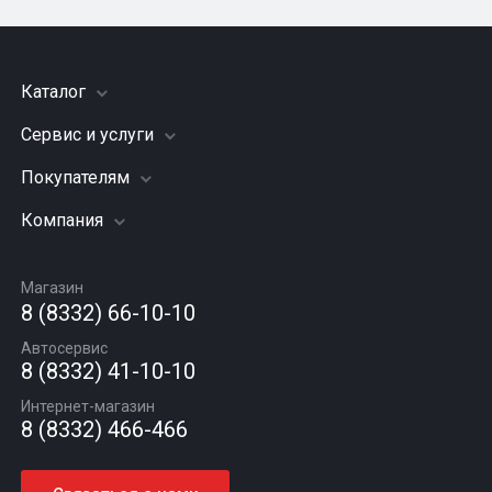
Каталог
Сервис и услуги
Шины
Грузовые шины
Покупателям
Заправка кондиционера
Мотошины
Подвеска (ходовая часть)
Компания
Акции
Диски
Замена масла
Оплата и доставка
Подбор по авто
О компании
Сход - развал
Гарантии и возврат
Магазин
Автомасла
Вакансии
Шиномонтаж
8 (8332) 66-10-10
Новости
Автосервис
Статьи
8 (8332) 41-10-10
Контакты
Интернет-магазин
8 (8332) 466-466