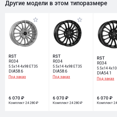
0
Общий рейтинг
Другие модели в этом типоразмере
Оставить отзыв
RST
RST
RST
R034
R034
R034
5.5x14 4x98 ET35
5.5x14 4x98 ET35
5.5x14 4x1
DIA58.6
DIA58.6
DIA54.1
Под заказ
Под заказ
Под заказ
6 070 ₽
6 070 ₽
6 070 ₽
Комплект 24 280 ₽
Комплект 24 280 ₽
Комплект 24