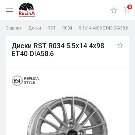
0
Главная
—
Диски
—
RST
—
R034
—
5.5x14 4x98 ET40 DIA58.6
Диски RST R034 5.5x14 4x98
ET40 DIA58.6