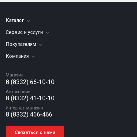
Каталог
Сервис и услуги
Шины
Грузовые шины
Покупателям
Заправка кондиционера
Мотошины
Подвеска (ходовая часть)
Компания
Акции
Диски
Замена масла
Оплата и доставка
Подбор по авто
О компании
Сход - развал
Гарантии и возврат
Магазин
Автомасла
Вакансии
Шиномонтаж
8 (8332) 66-10-10
Новости
Автосервис
Статьи
8 (8332) 41-10-10
Контакты
Интернет-магазин
8 (8332) 466-466
Связаться с нами