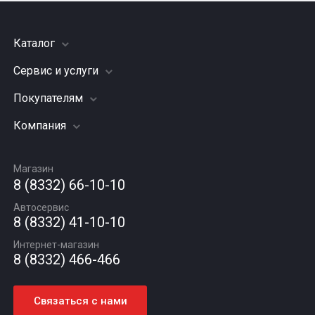
Каталог
Сервис и услуги
Шины
Грузовые шины
Покупателям
Заправка кондиционера
Мотошины
Подвеска (ходовая часть)
Компания
Акции
Диски
Замена масла
Оплата и доставка
Подбор по авто
О компании
Сход - развал
Гарантии и возврат
Магазин
Автомасла
Вакансии
Шиномонтаж
8 (8332) 66-10-10
Новости
Автосервис
Статьи
8 (8332) 41-10-10
Контакты
Интернет-магазин
8 (8332) 466-466
Связаться с нами