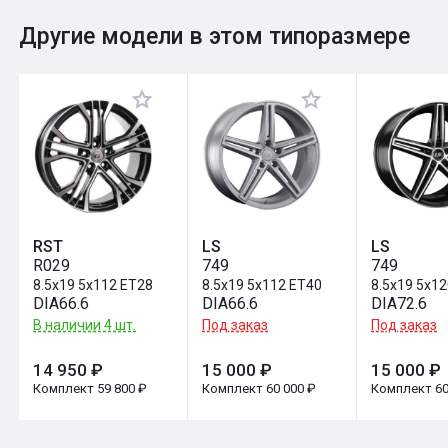
0
Общий рейтинг
Другие модели в этом типоразмере
Оставить отзыв
RST
LS
LS
R029
749
749
8.5x19 5x112 ET28
8.5x19 5x112 ET40
8.5x19 5x1
DIA66.6
DIA66.6
DIA72.6
В наличии 4 шт.
Под заказ
Под заказ
14 950 ₽
15 000 ₽
15 000 ₽
Комплект 59 800 ₽
Комплект 60 000 ₽
Комплект 60