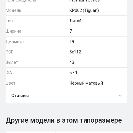
Модель
КР002 (Tiguan)
Тип
Литой
Ширина
7
Диаметр
19
PCD
5x112
Вылет
43
DIA
57.1
Цвет
Чёрный матовый
Отзывы
0
Общий рейтинг
Другие модели в этом типоразмере