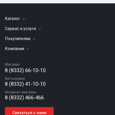
Каталог
Сервис и услуги
Шины
Грузовые шины
Покупателям
Заправка кондиционера
Мотошины
Подвеска (ходовая часть)
Компания
Акции
Диски
Замена масла
Оплата и доставка
Подбор по авто
О компании
Сход - развал
Гарантии и возврат
Магазин
Автомасла
Вакансии
Шиномонтаж
8 (8332) 66-10-10
Новости
Автосервис
Статьи
8 (8332) 41-10-10
Контакты
Интернет-магазин
8 (8332) 466-466
Связаться с нами