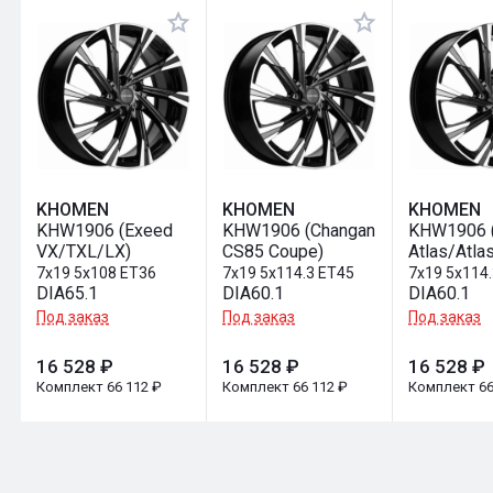
Оставить отзыв
KHOMEN
KHOMEN
KHOMEN
KHW1906 (Exeed
KHW1906 (Changan
KHW1906 
VX/TXL/LX)
CS85 Coupe)
Atlas/Atla
7x19 5x108 ET36
7x19 5x114.3 ET45
7x19 5x114
DIA65.1
DIA60.1
DIA60.1
Под заказ
Под заказ
Под заказ
16 528 ₽
16 528 ₽
16 528 ₽
Комплект 66 112 ₽
Комплект 66 112 ₽
Комплект 66