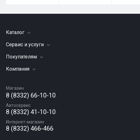
Каталог
Сервис и услуги
Шины
Грузовые шины
Покупателям
Заправка кондиционера
Мотошины
Подвеска (ходовая часть)
Компания
Акции
Диски
Замена масла
Оплата и доставка
Подбор по авто
О компании
Сход - развал
Гарантии и возврат
Магазин
Автомасла
Вакансии
Шиномонтаж
8 (8332) 66-10-10
Новости
Автосервис
Статьи
8 (8332) 41-10-10
Контакты
Интернет-магазин
8 (8332) 466-466