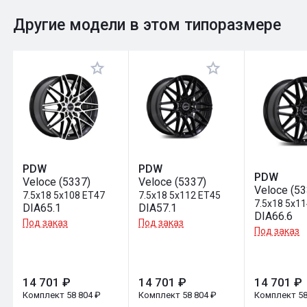
0
Общий рейтинг
Другие модели в этом типоразмере
Оставить отзыв
PDW
PDW
PDW
Veloce (5337)
Veloce (5337)
Veloce (53
7.5x18 5x108 ET47
7.5x18 5x112 ET45
7.5x18 5x11
DIA65.1
DIA57.1
DIA66.6
Под заказ
Под заказ
Под заказ
14 701 ₽
14 701 ₽
14 701 ₽
Комплект 58 804 ₽
Комплект 58 804 ₽
Комплект 58