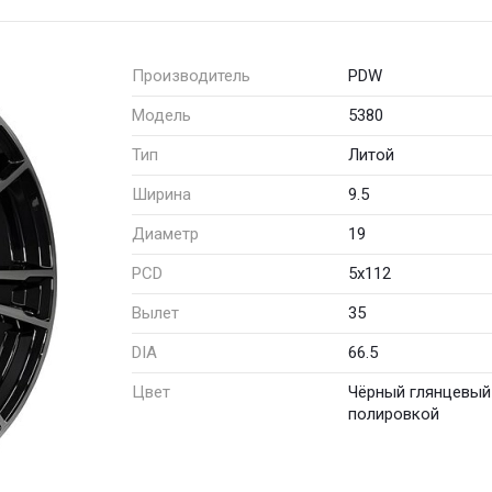
Производитель
PDW
Модель
5380
Тип
Литой
Ширина
9.5
Диаметр
19
PCD
5x112
Вылет
35
DIA
66.5
Цвет
Чёрный глянцевый
полировкой