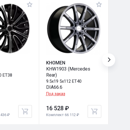
KHOMEN
KHOM
KHW1903 (Mercedes
KHW19
Rear)
series)
0 ET38
9.5x19 5x112 ET40
9.5x19
DIA66.6
DIA66.
Под заказ
Под за
16 528 ₽
16 52
436 ₽
Комплект 66 112 ₽
Комплек