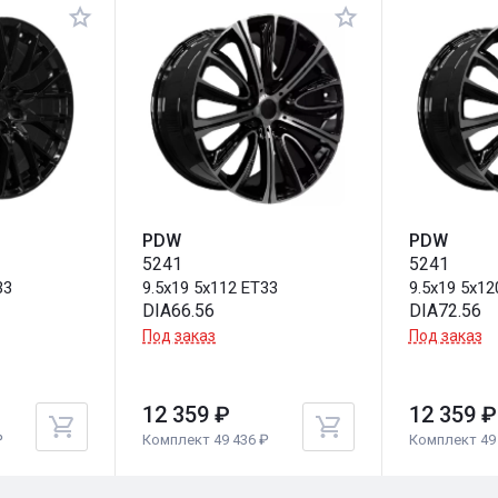
PDW
PDW
5241
5241
33
9.5x19 5x112 ET33
9.5x19 5x12
DIA66.56
DIA72.56
Под заказ
Под заказ
12 359 ₽
12 359 ₽
₽
Комплект 49 436 ₽
Комплект 49 