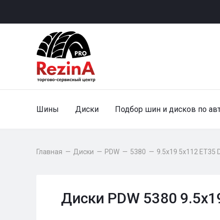
Шины
Диски
Подбор шин и дисков по ав
Главная
—
Диски
—
PDW
—
5380
—
9.5x19 5x112 ET35 
Диски PDW 5380 9.5x19